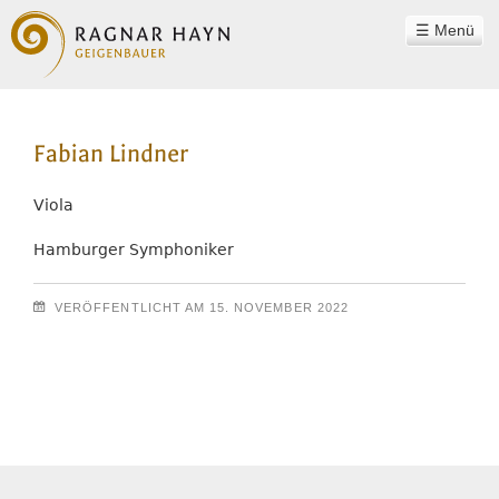
Menü
WERKSTATT
Fabian Lindner
RAGNAR HAYN
TEAM
Viola
PHILOSOPHIE
Hamburger Symphoniker
INSTRUMENTE
VERÖFFENTLICHT AM
15. NOVEMBER 2022
KLANGBEISPIELE
Beitragsnavigation
KONTAKT
REFERENZEN