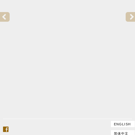
VORHERIGER BEITRAG:
KLANGEINSTELLUNG, KLANGPROBEN UND VERSAN
ENGLISH
facebook
简体中文