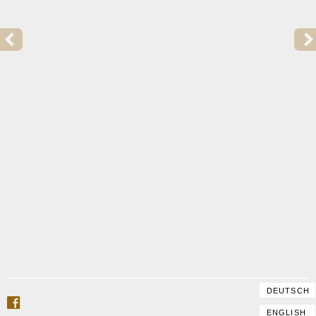
上一篇文章：
2015 | 楚尔斯莫克·莫克（TRULS MØRK）的戈夫里勒（GO
DEUTSCH
facebook
ENGLISH