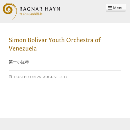
Menu
工作室
Simon Bolivar Youth Orchestra of
瑞格纳·海恩
Venezuela
团队
第一小提琴
哲学理念
乐器
POSTED ON
25. AUGUST 2017
声音示例
邮政导航
联系方式
合作客户